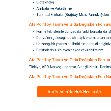
Bioteknoloji
Ambalaj ve Paketleme
Tarımsal Emtialar (Buğday, Mısır, Pamuk, Şeker...
Ata Portföy Tarım ve Gıda Değişken Fon avan
Fon ile tek islemle dünyadaki farklı borsalarda is
Dünya'nın geleceginde stratejik önemi artan tarım
Herhangi bir yatırım alt limiti olmadan dilediğini
Birikimlerinizi kolayca nakde çevirebilirsiniz.
Ata Portföy Tarım ve Gıda Değişken Fon'un y
Türkiye, ABD, Norveç, Japonya, Birleşik Krallık, Danim
Ata Portföy Tarım ve Gıda Değişken Fon Nas
Ata Yatırım’da Hızlı Hesap Aç