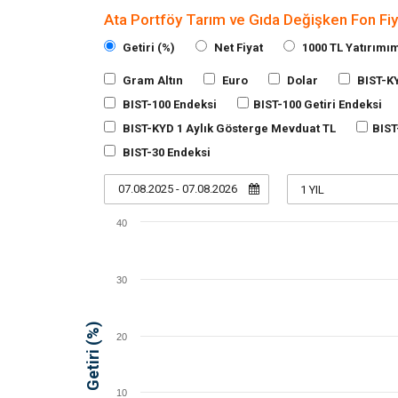
Ata Portföy Tarım ve Gıda Değişken Fon Fiya
Getiri (%)
Net Fiyat
1000 TL Yatırımı
Gram Altın
Euro
Dolar
BIST-K
BIST-100 Endeksi
BIST-100 Getiri Endeksi
BIST-KYD 1 Aylık Gösterge Mevduat TL
BIST
BIST-30 Endeksi
07.08.2025 - 07.08.2026
40
30
Getiri (%)
20
10