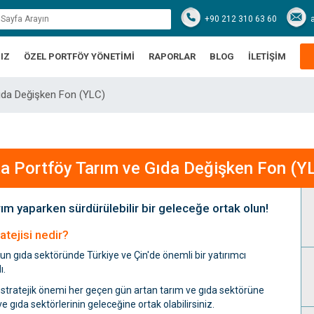
+90 212 310 63 60
IZ
ÖZEL PORTFÖY YÖNETİMİ
RAPORLAR
BLOG
İLETİŞİM
ıda Değişken Fon (YLC)
a Portföy Tarım ve Gıda Değişken Fon (Y
rım yaparken sürdürülebilir bir geleceğe ortak olun!
tejisi nedir?
n gıda sektöründe Türkiye ve Çin'de önemli bir yatırımcı
ı.
e stratejik önemi her geçen gün artan tarım ve gıda sektörüne
 gıda sektörlerinin geleceğine ortak olabilirsiniz.