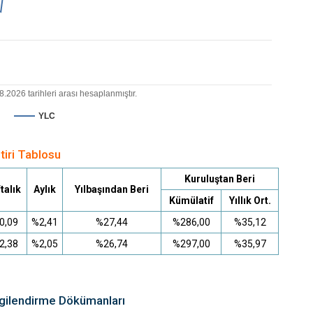
.2026 tarihleri arası hesaplanmıştır.
YLC
tiri Tablosu
Kuruluştan Beri
talık
Aylık
Yılbaşından Beri
Kümülatif
Yıllık Ort.
0,09
%2,41
%27,44
%286,00
%35,12
2,38
%2,05
%26,74
%297,00
%35,97
lgilendirme Dökümanları