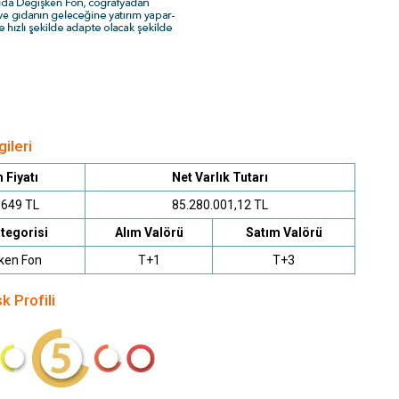
ileri
 Fiyatı
Net Varlık Tutarı
8649 TL
85.280.001,12 TL
tegorisi
Alım Valörü
Satım Valörü
ken Fon
T+1
T+3
k Profili