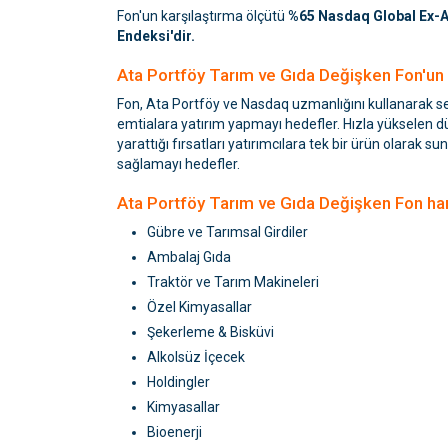
Fon'un karşılaştırma ölçütü
%65 Nasdaq Global Ex-Au
Endeksi'dir.
Ata Portföy Tarım ve Gıda Değişken Fon'un 
Fon, Ata Portföy ve Nasdaq uzmanlığını kullanarak seç
emtialara yatırım yapmayı hedefler. Hızla yükselen dü
yarattığı fırsatları yatırımcılara tek bir ürün olarak 
sağlamayı hedefler.
Ata Portföy Tarım ve Gıda Değişken Fon hang
Gübre ve Tarımsal Girdiler
Ambalaj Gıda
Traktör ve Tarım Makineleri
Özel Kimyasallar
Şekerleme & Bisküvi
Alkolsüz İçecek
Holdingler
Kimyasallar
Bioenerji