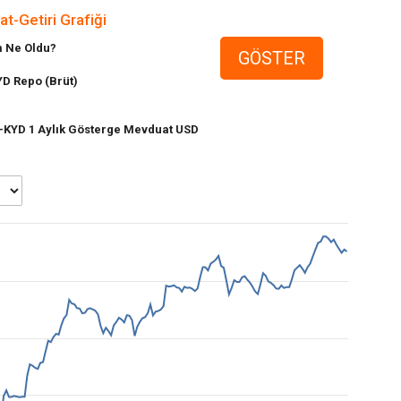
t-Getiri Grafiği
m Ne Oldu?
GÖSTER
YD Repo (Brüt)
-KYD 1 Aylık Gösterge Mevduat USD