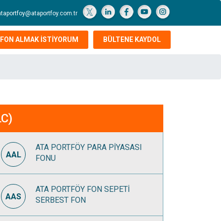
ataportfoy@ataportfoy.com.tr
FON ALMAK İSTİYORUM
BÜLTENE KAYDOL
LC)
ATA PORTFÖY PARA PİYASASI
AAL
FONU
ATA PORTFÖY FON SEPETİ
AAS
SERBEST FON