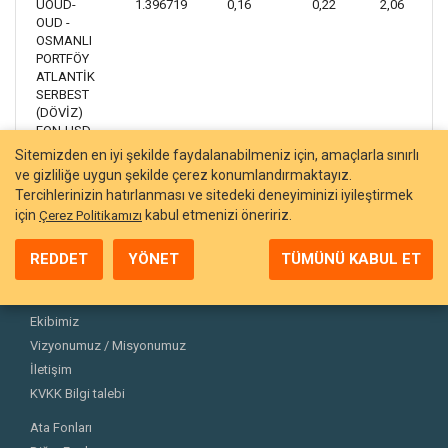
UOUD-
1.396719
0,16
0,22
2,06
OUD -
OSMANLI
PORTFÖY
ATLANTİK
SERBEST
(DÖVİZ)
FON-USD
Sitemizden en iyi şekilde faydalanabilmeniz için, amaçlarla sınırlı
ve gizliliğe uygun şekilde çerez konumlandırmaktayız.
Tercihlerinizin hatırlanması ve sitedeki deneyiminizi iyileştirmek
için
kabul etmenizi öneririz.
Çerez Politikamızı
REDDET
YÖNET
TÜMÜNÜ KABUL ET
Hakkımızda
Ekibimiz
Vizyonumuz / Misyonumuz
İletişim
KVKK Bilgi talebi
Ata Fonları