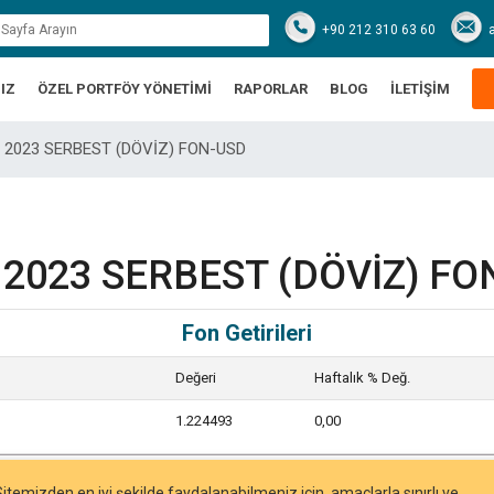
+90 212 310 63 60
IZ
ÖZEL PORTFÖY YÖNETİMİ
RAPORLAR
BLOG
İLETİŞİM
Y 2023 SERBEST (DÖVİZ) FON-USD
 2023 SERBEST (DÖVİZ) FO
Fon Getirileri
Değeri
Haftalık % Değ.
1.224493
0,00
Sitemizden en iyi şekilde faydalanabilmeniz için, amaçlarla sınırlı ve