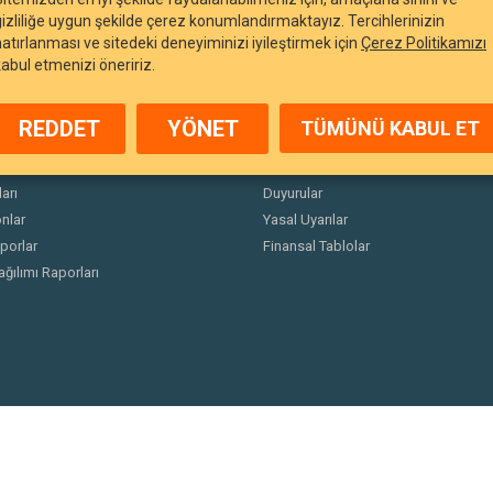
gizliliğe uygun şekilde çerez konumlandırmaktayız. Tercihlerinizin
hatırlanması ve sitedeki deneyiminizi iyileştirmek için
Çerez Politikamızı
kabul etmenizi öneririz.
REDDET
YÖNET
TÜMÜNÜ KABUL ET
arı
Duyurular
nlar
Yasal Uyarılar
porlar
Finansal Tablolar
ağılımı Raporları