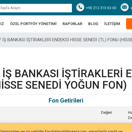
+90 212 310 63 60
IZ
ÖZEL PORTFÖY YÖNETİMİ
RAPORLAR
BLOG
İLETİŞİM
FÖY İŞ BANKASI İŞTİRAKLERİ ENDEKSİ HİSSE SENEDİ (TL) FONU (HİS
Y İŞ BANKASI İŞTİRAKLERİ 
HİSSE SENEDİ YOĞUN FON)
Fon Getirileri
Değeri
Ha
De
İ HİSSE SENEDİ (TL) FONU (HİSSE SENEDİ YOĞUN
0.114407
3,
Sitemizden en iyi şekilde faydalanabilmeniz için, amaçlarla sınırlı ve