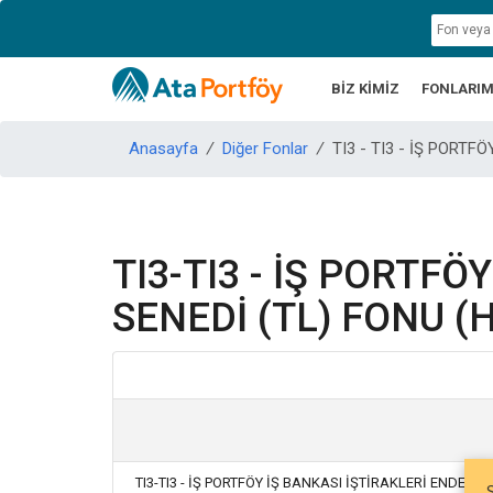
BİZ KİMİZ
FONLARIM
Anasayfa
/
Diğer Fonlar
/
TI3 - TI3 - İŞ PORT
TI3-TI3 - İŞ PORTFÖ
SENEDİ (TL) FONU (
TI3-TI3 - İŞ PORTFÖY İŞ BANKASI İŞTİRAKLERİ ENDEKS