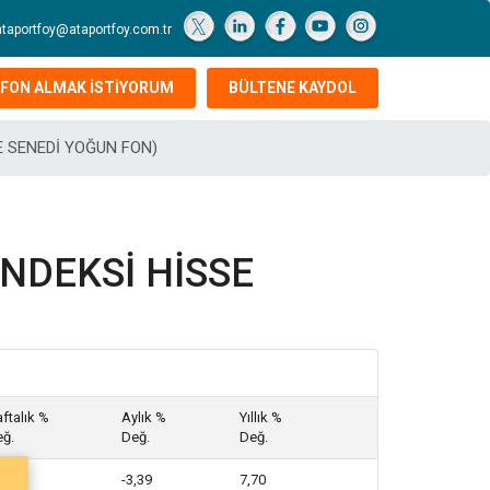
ataportfoy@ataportfoy.com.tr
FON ALMAK İSTİYORUM
BÜLTENE KAYDOL
SE SENEDİ YOĞUN FON)
ENDEKSİ HİSSE
ftalık %
Aylık %
Yıllık %
ğ.
Değ.
Değ.
64
-3,39
7,70