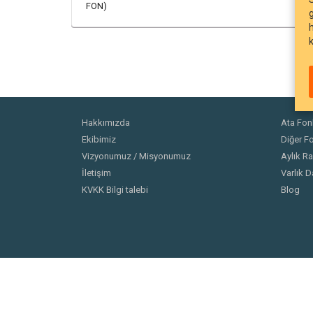
FON)
Hakkımızda
Ata Fonl
Ekibimiz
Diğer Fo
Vizyonumuz / Misyonumuz
Aylık Ra
İletişim
Varlık D
KVKK Bilgi talebi
Blog