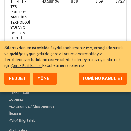
TFF-TFF -
43.588136
8,38
3,59
37,27
TEB
PORTFÖY
AMERİKA
TEKNOLOJİ
YABANCI
BYF FON
SEPETİ
FONU
Sitemizden en iyi şekilde faydalanabilmeniz için, amaçlarla sınırlı
ve gizliliğe uygun şekilde çerez konumlandırmaktayız.
Tercihlerinizin hatırlanması ve sitedeki deneyiminizi iyileştirmek
için
kabul etmenizi öneririz.
Çerez Politikamızı
REDDET
YÖNET
TÜMÜNÜ KABUL ET
Hakkımızda
Ekibimiz
Vizyonumuz / Misyonumuz
İletişim
KVKK Bilgi talebi
Ata Fonları