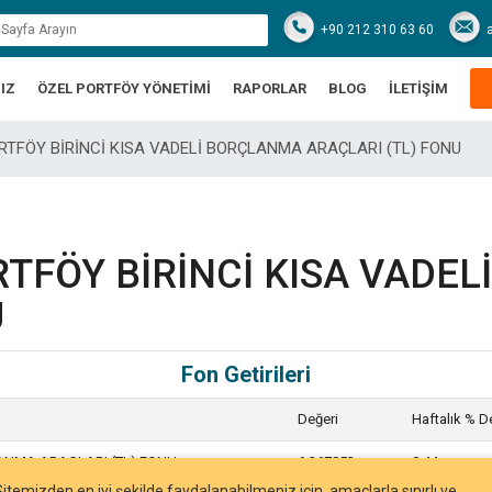
+90 212 310 63 60
IZ
ÖZEL PORTFÖY YÖNETİMİ
RAPORLAR
BLOG
İLETİŞİM
ORTFÖY BİRİNCİ KISA VADELİ BORÇLANMA ARAÇLARI (TL) FONU
RTFÖY BİRİNCİ KISA VADE
U
Fon Getirileri
Değeri
Haftalık % D
LANMA ARAÇLARI (TL) FONU
6.367852
0,44
Sitemizden en iyi şekilde faydalanabilmeniz için, amaçlarla sınırlı ve