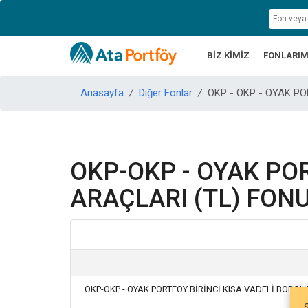
BİZ KİMİZ
FONLARIM
Anasayfa
/
Diğer Fonlar
/
OKP - OKP - OYAK P
OKP-OKP - OYAK PO
ARAÇLARI (TL) FON
OKP-OKP - OYAK PORTFÖY BİRİNCİ KISA VADELİ BORÇ