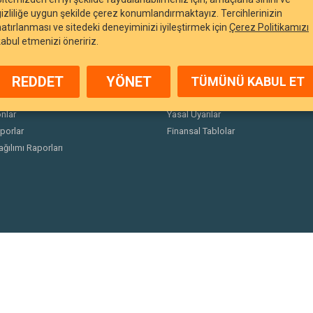
gizliliğe uygun şekilde çerez konumlandırmaktayız. Tercihlerinizin
hatırlanması ve sitedeki deneyiminizi iyileştirmek için
Çerez Politikamızı
kabul etmenizi öneririz.
REDDET
YÖNET
TÜMÜNÜ KABUL ET
arı
Duyurular
nlar
Yasal Uyarılar
porlar
Finansal Tablolar
ağılımı Raporları