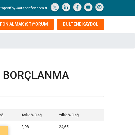
ataportfoy@ataportfoy.com.tr
FON ALMAK İSTİYORUM
BÜLTENE KAYDOL
Lİ BORÇLANMA
eğ.
Aylık % Değ.
Yıllık % Değ.
2,98
24,65