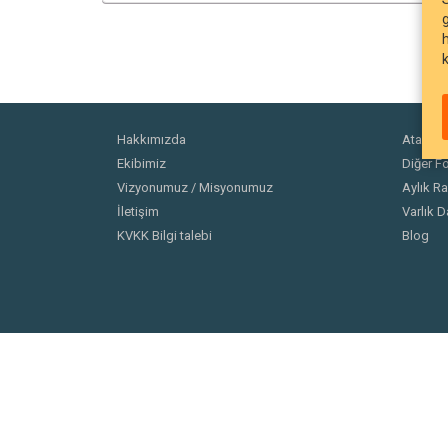
Hakkımızda
Ata Fonl
Ekibimiz
Diğer Fo
Vizyonumuz / Misyonumuz
Aylık Ra
İletişim
Varlık D
KVKK Bilgi talebi
Blog