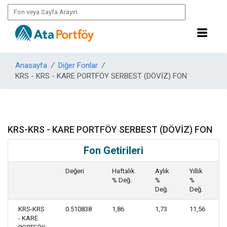
Anasayfa
/
Diğer Fonlar
/
KRS - KRS - KARE PORTFÖY SERBEST (DÖVİZ) FON
KRS-KRS - KARE PORTFÖY SERBEST (DÖVİZ) FON
Fon Getirileri
Değeri
Haftalık
Aylık
Yıllık
% Değ.
%
%
Değ.
Değ.
KRS-KRS
0.510838
1,86
1,73
11,56
- KARE