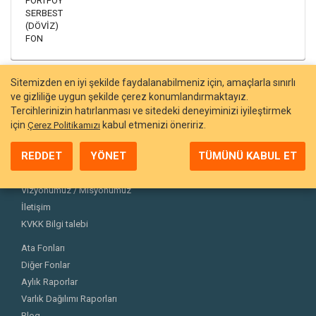
PORTFÖY
SERBEST
(DÖVİZ)
FON
Sitemizden en iyi şekilde faydalanabilmeniz için, amaçlarla sınırlı
ve gizliliğe uygun şekilde çerez konumlandırmaktayız.
Tercihlerinizin hatırlanması ve sitedeki deneyiminizi iyileştirmek
için
kabul etmenizi öneririz.
Çerez Politikamızı
REDDET
YÖNET
TÜMÜNÜ KABUL ET
Hakkımızda
Ekibimiz
Vizyonumuz / Misyonumuz
İletişim
KVKK Bilgi talebi
Ata Fonları
Diğer Fonlar
Aylık Raporlar
Varlık Dağılımı Raporları
Blog