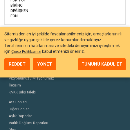
PORTFÖY
BİRİNCİ
DEĞİŞKEN
FON
Sitemizden en iyi şekilde faydalanabilmeniz için, amaçlarla sınırlı
ve gizliliğe uygun şekilde çerez konumlandırmaktayız.
Tercihlerinizin hatırlanması ve sitedeki deneyiminizi iyileştirmek
için
kabul etmenizi öneririz.
Çerez Politikamızı
REDDET
YÖNET
TÜMÜNÜ KABUL ET
Hakkımızda
Ekibimiz
Vizyonumuz / Misyonumuz
İletişim
KVKK Bilgi talebi
Ata Fonları
Diğer Fonlar
Aylık Raporlar
Varlık Dağılımı Raporları
Blog