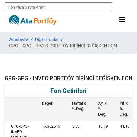
Anasayfa
/
Diğer Fonlar
/
GPG - GPG - INVEO PORTFÖY BİRİNCİ DEĞİŞKEN FON
GPG-GPG - INVEO PORTFÖY BİRİNCİ DEĞİŞKEN FON
Fon Getirileri
Değeri
Haftalık
Aylık
Yıllık
% Değ.
%
%
Değ.
Değ.
GPG-GPG -
17.362616
5,03
10,19
41,10
INVEO