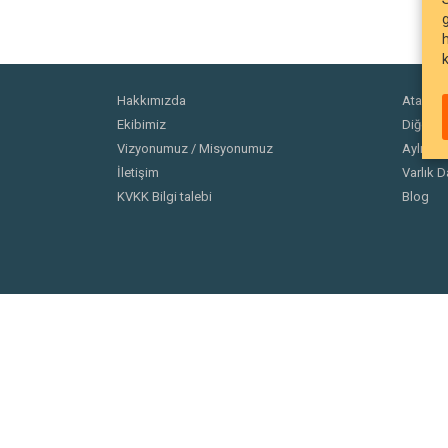
Hakkımızda
Ata Fonl
Ekibimiz
Diğer Fo
Vizyonumuz / Misyonumuz
Aylık Ra
İletişim
Varlık D
KVKK Bilgi talebi
Blog