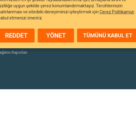
gizliliğe uygun şekilde çerez konumlandırmaktayız. Tercihlerinizin
hatırlanması ve sitedeki deneyiminizi iyileştirmek için
Çerez Politikamızı
kabul etmenizi öneririz.
arı
Duyurular
REDDET
YÖNET
TÜMÜNÜ KABUL ET
nlar
Yasal Uyarılar
porlar
Finansal Tablolar
ağılımı Raporları