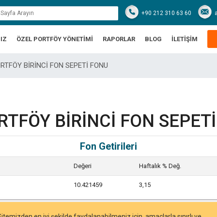
+90 212 310 63 60
IZ
ÖZEL PORTFÖY YÖNETİMİ
RAPORLAR
BLOG
İLETİŞİM
ORTFÖY BİRİNCİ FON SEPETİ FONU
RTFÖY BİRİNCİ FON SEPET
Fon Getirileri
Değeri
Haftalık % Değ.
10.421459
3,15
Sitemizden en iyi şekilde faydalanabilmeniz için, amaçlarla sınırlı ve