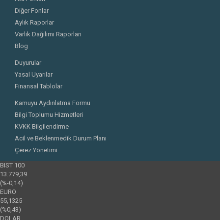
Diğer Fonlar
Aylık Raporlar
Varlık Dağılımı Raporları
Blog
Duyurular
Yasal Uyarılar
Finansal Tablolar
Kamuyu Aydınlatma Formu
Bilgi Toplumu Hizmetleri
KVKK Bilgilendirme
Acil ve Beklenmedik Durum Planı
Çerez Yönetimi
BIST 100
13.779,39
(%-0,14)
EURO
55,1325
(%0,43)
DOLAR