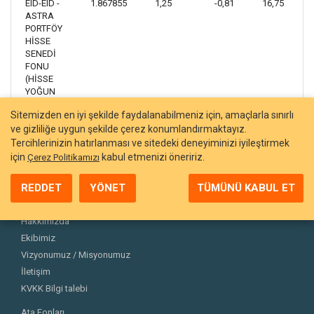
EID-EID -
1.867855
1,25
-0,81
16,75
ASTRA
PORTFÖY
HİSSE
SENEDİ
FONU
(HİSSE
YOĞUN
FON)
Sitemizden en iyi şekilde faydalanabilmeniz için, amaçlarla sınırlı
ve gizliliğe uygun şekilde çerez konumlandırmaktayız.
Tercihlerinizin hatırlanması ve sitedeki deneyiminizi iyileştirmek
için
kabul etmenizi öneririz.
Çerez Politikamızı
REDDET
YÖNET
TÜMÜNÜ KABUL ET
Hakkımızda
Ekibimiz
Vizyonumuz / Misyonumuz
İletişim
KVKK Bilgi talebi
Ata Fonları