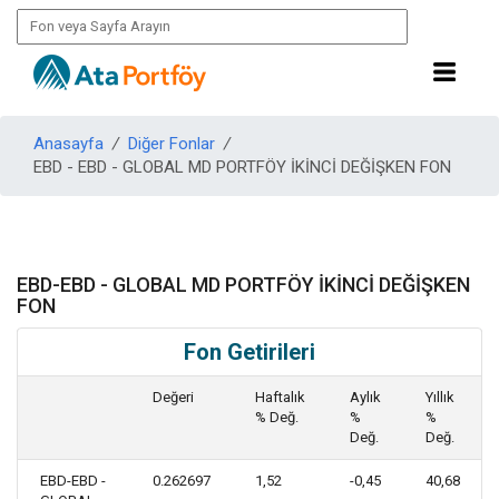
Anasayfa
/
Diğer Fonlar
/
EBD - EBD - GLOBAL MD PORTFÖY İKİNCİ DEĞİŞKEN FON
EBD-EBD - GLOBAL MD PORTFÖY İKİNCİ DEĞİŞKEN
FON
Fon Getirileri
Değeri
Haftalık
Aylık
Yıllık
% Değ.
%
%
Değ.
Değ.
EBD-EBD -
0.262697
1,52
-0,45
40,68