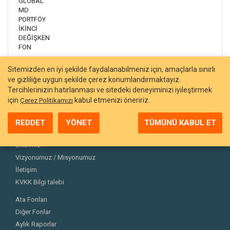
GLOBAL
MD
PORTFÖY
İKİNCİ
DEĞİŞKEN
FON
Sitemizden en iyi şekilde faydalanabilmeniz için, amaçlarla sınırlı
ve gizliliğe uygun şekilde çerez konumlandırmaktayız.
Tercihlerinizin hatırlanması ve sitedeki deneyiminizi iyileştirmek
için
kabul etmenizi öneririz.
Çerez Politikamızı
REDDET
YÖNET
TÜMÜNÜ KABUL ET
Hakkımızda
Ekibimiz
Vizyonumuz / Misyonumuz
İletişim
KVKK Bilgi talebi
Ata Fonları
Diğer Fonlar
Aylık Raporlar