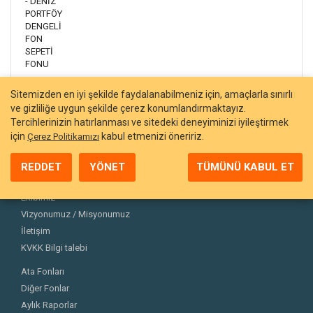
- DENİZ
PORTFÖY
DENGELİ
FON
SEPETİ
FONU
Sitemizden en iyi şekilde faydalanabilmeniz için, amaçlarla sınırlı
ve gizliliğe uygun şekilde çerez konumlandırmaktayız.
Tercihlerinizin hatırlanması ve sitedeki deneyiminizi iyileştirmek
için
kabul etmenizi öneririz.
Çerez Politikamızı
REDDET
YÖNET
TÜMÜNÜ KABUL ET
Hakkımızda
Ekibimiz
Vizyonumuz / Misyonumuz
İletişim
KVKK Bilgi talebi
Ata Fonları
Diğer Fonlar
Aylık Raporlar