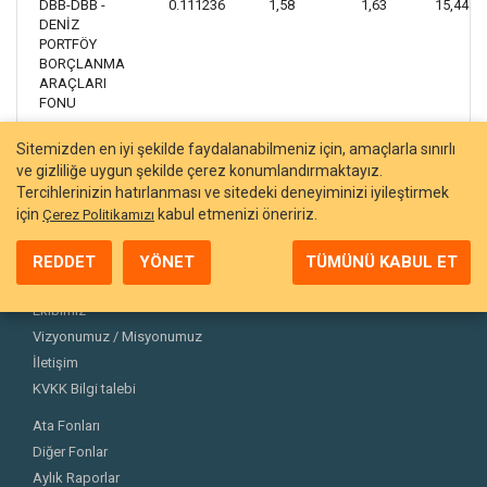
DBB-DBB -
0.111236
1,58
1,63
15,44
DENİZ
PORTFÖY
BORÇLANMA
ARAÇLARI
FONU
Sitemizden en iyi şekilde faydalanabilmeniz için, amaçlarla sınırlı
ve gizliliğe uygun şekilde çerez konumlandırmaktayız.
Tercihlerinizin hatırlanması ve sitedeki deneyiminizi iyileştirmek
için
kabul etmenizi öneririz.
Çerez Politikamızı
REDDET
YÖNET
TÜMÜNÜ KABUL ET
Hakkımızda
Ekibimiz
Vizyonumuz / Misyonumuz
İletişim
KVKK Bilgi talebi
Ata Fonları
Diğer Fonlar
Aylık Raporlar