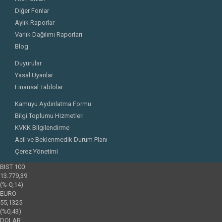
Diğer Fonlar
Aylık Raporlar
Varlık Dağılımı Raporları
Blog
Duyurular
Yasal Uyarılar
Finansal Tablolar
Kamuyu Aydınlatma Formu
Bilgi Toplumu Hizmetleri
KVKK Bilgilendirme
Acil ve Beklenmedik Durum Planı
Çerez Yönetimi
BIST 100
13.779,39
(%-0,14)
EURO
55,1325
(%0,43)
DOLAR