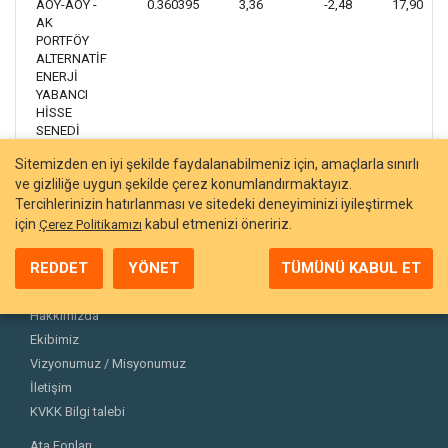
AOY-AOY -
0.360395
3,36
-2,48
17,90
AK
PORTFÖY
ALTERNATİF
ENERJİ
YABANCI
HİSSE
SENEDİ
FONU
Sitemizden en iyi şekilde faydalanabilmeniz için, amaçlarla sınırlı
ve gizliliğe uygun şekilde çerez konumlandırmaktayız.
Tercihlerinizin hatırlanması ve sitedeki deneyiminizi iyileştirmek
için
kabul etmenizi öneririz.
Çerez Politikamızı
REDDET
YÖNET
TÜMÜNÜ KABUL ET
Hakkımızda
Ekibimiz
Vizyonumuz / Misyonumuz
İletişim
KVKK Bilgi talebi
Ata Fonları