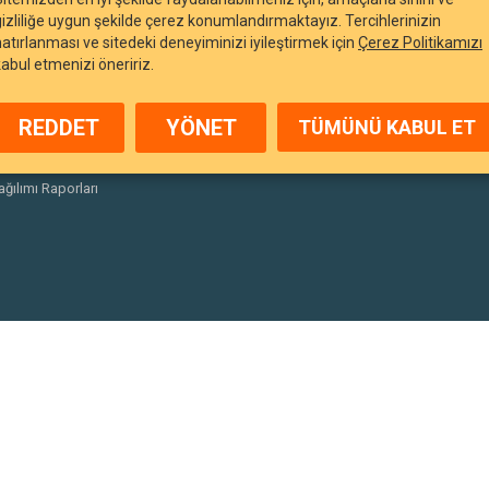
gizliliğe uygun şekilde çerez konumlandırmaktayız. Tercihlerinizin
hatırlanması ve sitedeki deneyiminizi iyileştirmek için
Çerez Politikamızı
kabul etmenizi öneririz.
arı
Duyurular
REDDET
YÖNET
TÜMÜNÜ KABUL ET
nlar
Yasal Uyarılar
porlar
Finansal Tablolar
ağılımı Raporları