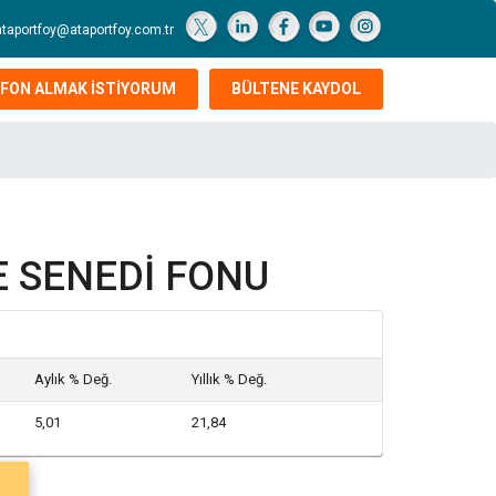
ataportfoy@ataportfoy.com.tr
FON ALMAK İSTİYORUM
BÜLTENE KAYDOL
E SENEDİ FONU
Aylık % Değ.
Yıllık % Değ.
5,01
21,84