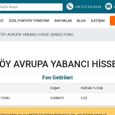
+90 212 310 63 60
IZ
ÖZEL PORTFÖY YÖNETİMİ
RAPORLAR
BLOG
İLETİŞİM
TFÖY AVRUPA YABANCI HİSSE SENEDİ FONU
FÖY AVRUPA YABANCI HİSS
Fon Getirileri
Değeri
Haftalık % Değ.
İ FONU
0.608475
3,33
Sitemizden en iyi şekilde faydalanabilmeniz için, amaçlarla sınırlı ve