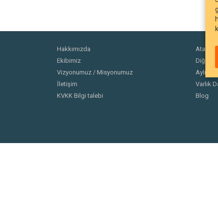
Hakkımızda
Ata Fonl
Ekibimiz
Diğer Fo
Vizyonumuz / Misyonumuz
Aylık Ra
İletişim
Varlık D
KVKK Bilgi talebi
Blog