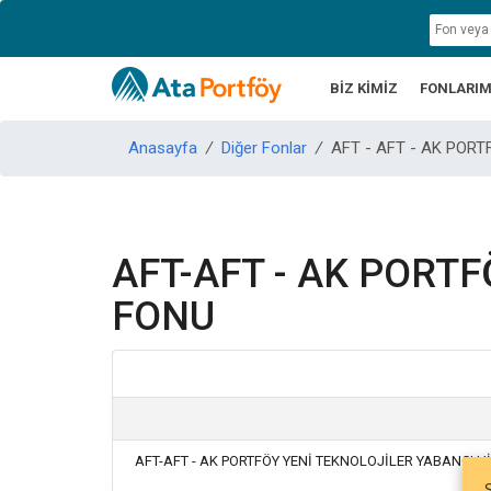
BİZ KİMİZ
FONLARIM
Anasayfa
/
Diğer Fonlar
/
AFT - AFT - AK POR
AFT-AFT - AK PORTF
FONU
AFT-AFT - AK PORTFÖY YENİ TEKNOLOJİLER YABANCI H