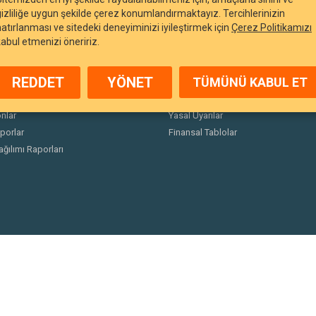
gizliliğe uygun şekilde çerez konumlandırmaktayız. Tercihlerinizin
hatırlanması ve sitedeki deneyiminizi iyileştirmek için
Çerez Politikamızı
kabul etmenizi öneririz.
REDDET
YÖNET
TÜMÜNÜ KABUL ET
arı
Duyurular
nlar
Yasal Uyarılar
porlar
Finansal Tablolar
ağılımı Raporları