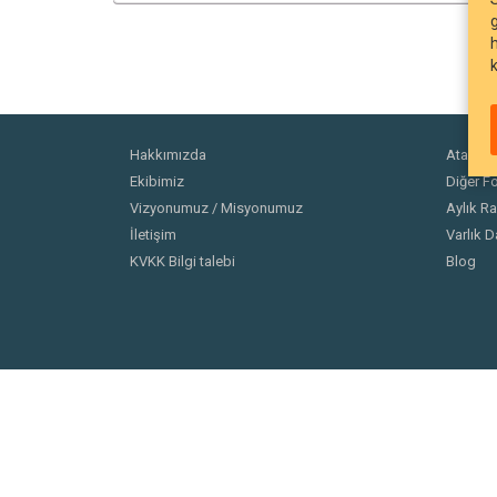
Hakkımızda
Ata Fonl
Ekibimiz
Diğer Fo
Vizyonumuz / Misyonumuz
Aylık Ra
İletişim
Varlık D
KVKK Bilgi talebi
Blog