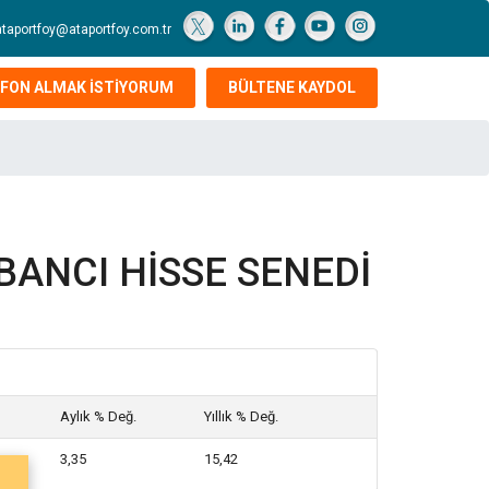
ataportfoy@ataportfoy.com.tr
FON ALMAK İSTİYORUM
BÜLTENE KAYDOL
BANCI HİSSE SENEDİ
Aylık % Değ.
Yıllık % Değ.
3,35
15,42