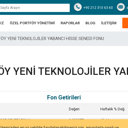
+90 212 310 63 60
IZ
ÖZEL PORTFÖY YÖNETİMİ
RAPORLAR
BLOG
İLETİŞİM
TFÖY YENİ TEKNOLOJİLER YABANCI HİSSE SENEDİ FONU
ÖY YENİ TEKNOLOJİLER YA
Fon Getirileri
Değeri
Haftalık % Değ.
İSSE SENEDİ FONU
0.988877
10,44
Sitemizden en iyi şekilde faydalanabilmeniz için, amaçlarla sınırlı ve