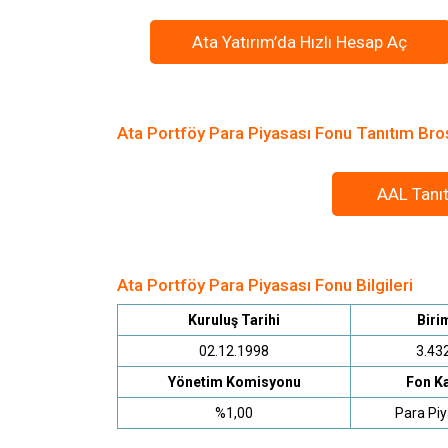
Ata Yatırım’da Hızlı Hesap Aç
Ata Portföy Para Piyasası Fonu Tanıtım Bro
AAL Tanıt
Ata Portföy Para Piyasası Fonu Bilgileri
Kuruluş Tarihi
Biri
02.12.1998
3.43
Yönetim Komisyonu
Fon Ka
%1,00
Para Piy