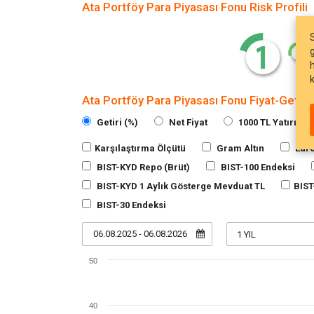
Ata Portföy Para Piyasası Fonu Risk Profili
Ata Portföy Para Piyasası Fonu Fiyat-Getiri 
Getiri (%)
Net Fiyat
1000 TL Yatırımı
Karşılaştırma Ölçütü
Gram Altın
Eur
BIST-KYD Repo (Brüt)
BIST-100 Endeksi
BIST-KYD 1 Aylık Gösterge Mevduat TL
BIST
BIST-30 Endeksi
06.08.2025 - 06.08.2026
50
40