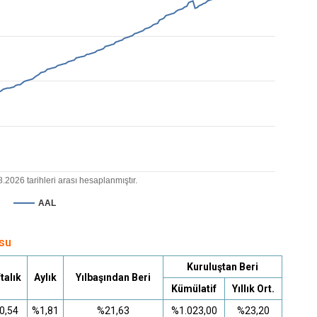
.2026 tarihleri arası hesaplanmıştır.
AAL
osu
Kuruluştan Beri
talık
Aylık
Yılbaşından Beri
Kümülatif
Yıllık Ort.
0,54
%1,81
%21,63
%1.023,00
%23,20