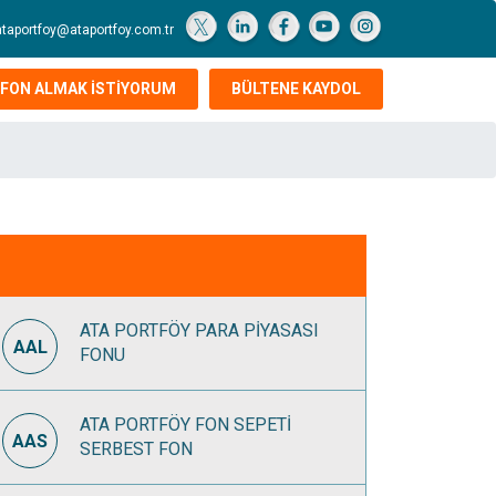
ataportfoy@ataportfoy.com.tr
FON ALMAK İSTİYORUM
BÜLTENE KAYDOL
ATA PORTFÖY PARA PİYASASI
AAL
FONU
ATA PORTFÖY FON SEPETİ
AAS
SERBEST FON