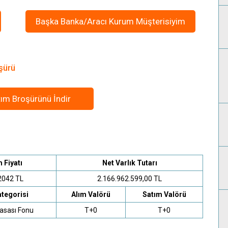
Başka Banka/Aracı Kurum Müşterisiyim
şürü
ım Broşürünü İndir
m Fiyatı
Net Varlık Tutarı
2042 TL
2.166.962.599,00 TL
tegorisi
Alım Valörü
Satım Valörü
asası Fonu
T+0
T+0