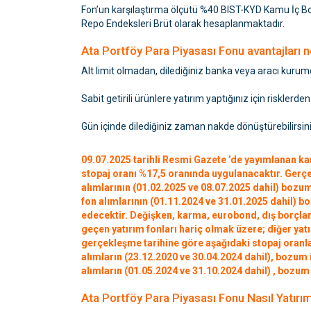
Fon’un karşılaştırma ölçütü %40 BIST-KYD Kamu İç B
Repo Endeksleri Brüt olarak hesaplanmaktadır.
Ata Portföy Para Piyasası Fonu avantajları n
Alt limit olmadan, dilediğiniz banka veya aracı kurumda
Sabit getirili ürünlere yatırım yaptığınız için risklerd
Gün içinde dilediğiniz zaman nakde dönüştürebilirsin
09.07.2025 tarihli Resmi Gazete ’de yayımlanan kara
stopaj oranı %17,5 oranında uygulanacaktır. Gerçe
alımlarının (01.02.2025 ve 08.07.2025 dahil) bozu
fon alımlarının (01.11.2024 ve 31.01.2025 dahil)
edecektir. Değişken, karma, eurobond, dış borçlan
geçen yatırım fonları hariç olmak üzere; diğer yat
gerçekleşme tarihine göre aşağıdaki stopaj oranla
alımların (23.12.2020 ve 30.04.2024 dahil), bozum
alımların (01.05.2024 ve 31.10.2024 dahil) , bozum
Ata Portföy Para Piyasası Fonu Nasıl Yatır