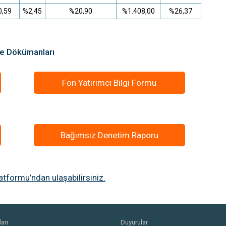
0,59
%2,45
%20,90
%1.408,00
%26,37
me Dökümanları
Fon Yatırımcı Bilgi Formu
Bağımsız Denetim Raporu
tformu’ndan ulaşabilirsiniz.
arı
Duyurular