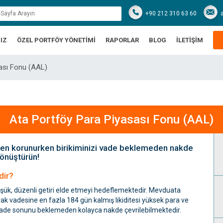
+90 212 310 63 60
IZ
ÖZEL PORTFÖY YÖNETİMİ
RAPORLAR
BLOG
İLETİŞİM
ası Fonu (AAL)
Ata Portföy Para Piyasası Fonu (AAL)
rden korunurken birikiminizi vade beklemeden nakde
önüştürün!
dir?
şük, düzenli getiri elde etmeyi hedeflemektedir. Mevduata
ak vadesine en fazla 184 gün kalmış likiditesi yüksek para ve
de vade sonunu beklemeden kolayca nakde çevrilebilmektedir.