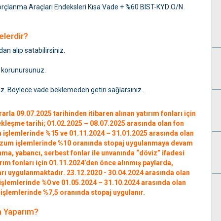
orçlanma Araçları Endeksleri Kısa Vade + %60 BIST-KYD O/N
elerdir?
n alıp satabilirsiniz.
en korunursunuz.
iz. Böylece vade beklemeden getiri sağlarsınız.
rla 09.07.2025 tarihinden itibaren alınan yatırım fonları için
kleşme tarihi; 01.02.2025 – 08.07.2025 arasında olan fon
m işlemlerinde %15 ve 01.11.2024 – 31.01.2025 arasında olan
 bozum işlemlerinde %10 oranında stopaj uygulanmaya devam
ma, yabancı, serbest fonlar ile unvanında “döviz” ifadesi
ırım fonları için 01.11.2024’den önce alınmış paylarda,
rı uygulanmaktadır. 23.12.2020 - 30.04.2024 arasında olan
 işlemlerinde %0 ve 01.05.2024 – 31.10.2024 arasında olan
 işlemlerinde %7,5 oranında stopaj uygulanır.
ım Yaparım?